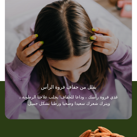
يقلل من جفاف فروة الرأس
غذي فروة رأسك ، وداعا للجفاف! يجلب علاجنا الرطوبة ،
ويترك شعرك سعيدا وصحيا ورطبا بشكل جميل.