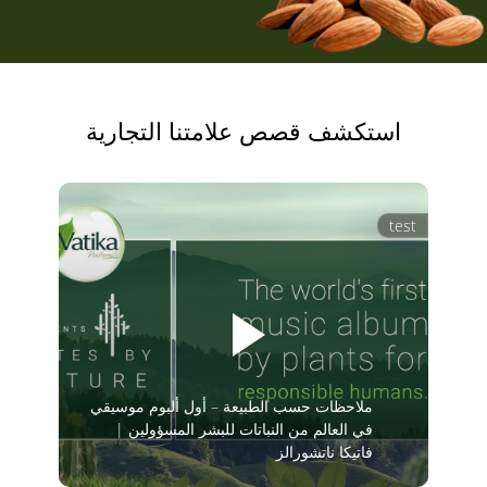
استكشف قصص علامتنا التجارية
test
ملاحظات حسب الطبيعة – أول ألبوم موسيقي
في العالم من النباتات للبشر المسؤولين |
فاتيكا ناتشورالز