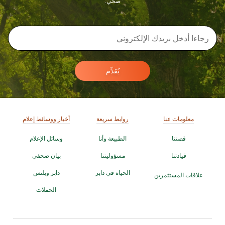
صحي.
يُقدِّم
معلومات عنا
روابط سريعة
أخبار ووسائط إعلام
قصتنا
الطبيعة وأنا
وسائل الإعلام
قيادتنا
مسؤوليتنا
بيان صحفي
الحياة في دابر
دابر ويلنس
علاقات المستثمرين
الحملات