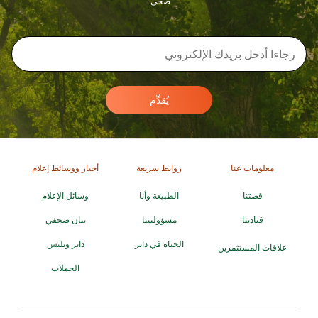
صحي.
يُقدِّم
معلومات عنا
روابط سريعة
أخبار ووسائط إعلام
قصتنا
الطبيعة وأنا
وسائل الإعلام
قيادتنا
مسؤوليتنا
بيان صحفي
الحياة في دابر
دابر ويلنس
علاقات المستثمرين
الحملات