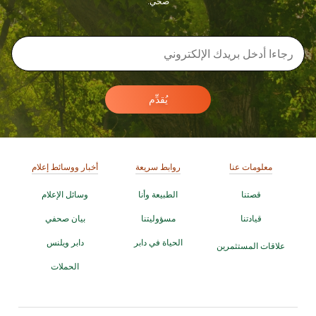
صحي.
يُقدِّم
معلومات عنا
روابط سريعة
أخبار ووسائط إعلام
قصتنا
الطبيعة وأنا
وسائل الإعلام
قيادتنا
مسؤوليتنا
بيان صحفي
الحياة في دابر
دابر ويلنس
علاقات المستثمرين
الحملات