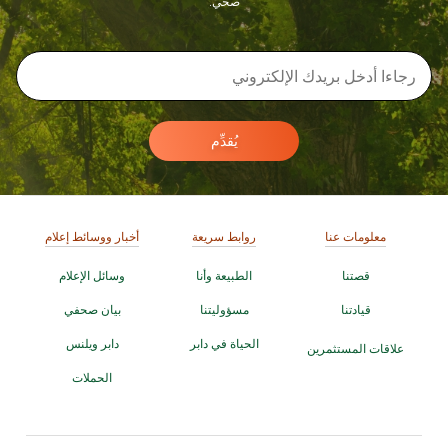
صحي.
يُقدِّم
معلومات عنا
روابط سريعة
أخبار ووسائط إعلام
قصتنا
الطبيعة وأنا
وسائل الإعلام
قيادتنا
مسؤوليتنا
بيان صحفي
الحياة في دابر
دابر ويلنس
علاقات المستثمرين
الحملات