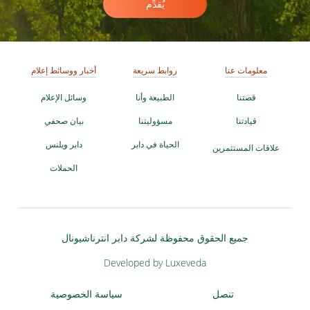
يُقدِّم
معلومات عنا
روابط سريعة
أخبار ووسائط إعلام
قصتنا
الطبيعة وأنا
وسائل الإعلام
قيادتنا
مسؤوليتنا
بيان صحفي
الحياة في دابر
دابر ويلنس
علاقات المستثمرين
الحملات
جميع الحقوق محفوظة لشركة دابر انترناشيونال
Developed by Luxeveda
تنصل
سياسة الخصوصية