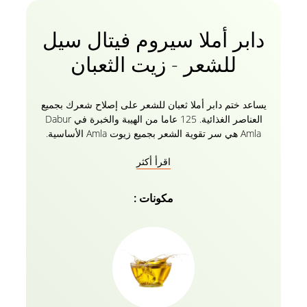
دابر أملا سيروم فيتال سيل
للشعر - زيت الثعبان
يساعد ختم دابر أملا ثعبان للشعر على إصلاح شعرك بجميع
العناصر الغذائية. 125 عاما من الهيبة والخبرة في Dabur
Amla هي سر تقوية الشعر بجميع زيوت Amla الأساسية.
يرحب بالسيروم الذي يتغذى بقوة ويلتئم بدون أطراف
اقرأ أكثر
متقصفة ، ولا يربط الأطراف المتقصفة فحسب ، بل يحمي
شعرك أيضا من الحرارة والمواد الكيميائية. يزيد من
المرونة ويعيد اللمعان للشعر الباهت الذي لا حياة فيه. لذا
مكونات :
وداعا للشعر الباهت والتالف والمجعد للحصول على تحول
فوري يجعلك مندهشا.