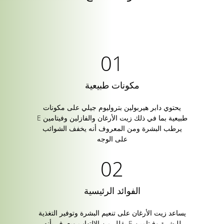
مكونات طبيعية
يحتوي دابر هيربولين بتروليوم جيلي على مكونات
طبيعية بما في ذلك زيت الأرغان والفازلين وفيتامين E
يرطب البشرة ومن المعروف أنه يخفف الشوائب
على الوجه
الفوائد الرئيسية
يساعد زيت الأرغان على تنعيم البشرة وتوفير التغذية
للبشرة وفيتامين E يقلل من الالتهاب ويعرف بأنه