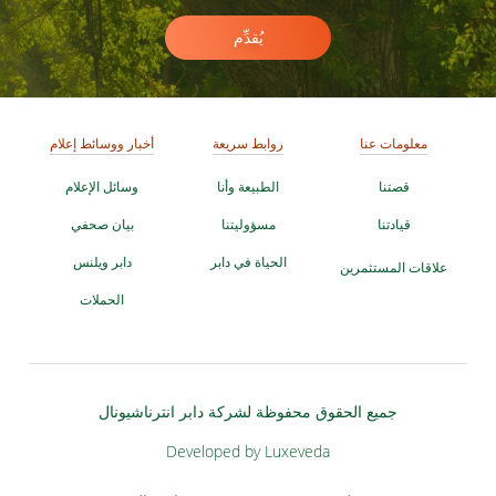
يُقدِّم
معلومات عنا
روابط سريعة
أخبار ووسائط إعلام
قصتنا
الطبيعة وأنا
وسائل الإعلام
قيادتنا
مسؤوليتنا
بيان صحفي
الحياة في دابر
دابر ويلنس
علاقات المستثمرين
الحملات
جميع الحقوق محفوظة لشركة دابر انترناشيونال
Developed by Luxeveda