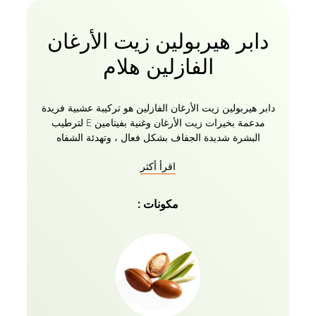
دابر هيربولين زيت الأرغان
الفازلين هلام
دابر هيربولين زيت الأرغان الفازلين هو تركيبة عشبية فريدة
مدعمة بخيرات زيت الأرغان وغنية بفيتامين E لترطيب
البشرة شديدة الجفاف بشكل فعال ، وتهدئة الشفاه
المتشققة ، وتنعيم الركبتين والمرفقين ، وشفاء القدمين
اقرأ أكثر
المتشققة. تتغلغل تركيبة Dabur Herbolene الطبيعية
بعمق في خلايا الجلد لتوفير تغذية مكثفة لبشرة ناعمة
ونضرة ورطبة. استخدامه المنتظم يغذي ويحمي البشرة
مكونات :
من الظروف الجوية القاسية ويساعد على التئام الجروح
والتشققات. دابر هيربولين هو مطريات آمنة للاستخدام
على أي جزء من الجسم