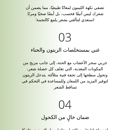
تضفي نكهة الليمون لمعانًا طبيعيًا، مما يضمن أن
شعرك ليس أنيقًا فحسب، بل أيضًا صحيًا ومرنًا.
استعدي لتتألقي بشعر يلمع كالنجمة!
غني بمستخلصات الزيتون والحناء
جربي سحر الأعشاب مع الحنة، إلى جانب مزيج من
المكونات المغذية، التي تغلف كل خصلة شعر،
وتحول سطحها إلى تحفة فنية متلألئة. يتدخل الزيتون
لتوفير المزيد من اللمعان وللمساعدة في التحكم في
تساقط الشعر.
ضمان خالٍ من الكحول
لقد حافظنا على نظافتها ونقائها - جل التصفيف فاتيكا