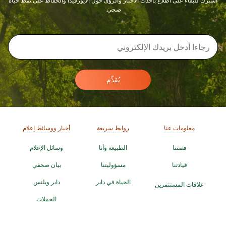
اشترك للبقاء على اطلاع بأحدث الأخبار والرؤى حول الأيورفيدا والحفاظ على نمط حياة
صحي.
يُقدِّم
معلومات عنا
روابط سريعة
أخبار ووسائط إعلام
قصتنا
الطبيعة وأنا
وسائل الإعلام
قيادتنا
مسؤوليتنا
بيان صحفي
الحياة في دابر
دابر ويلنس
علاقات المستثمرين
الحملات