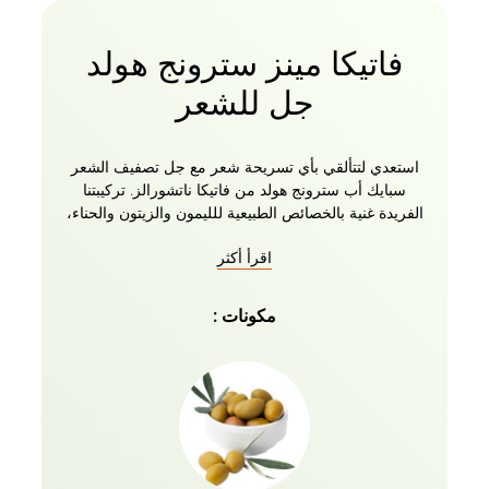
فاتيكا مينز سترونج هولد
جل للشعر
استعدي لتتألقي بأي تسريحة شعر مع جل تصفيف الشعر
سبايك أب سترونج هولد من فاتيكا ناتشورالز. تركيبتنا
الفريدة غنية بالخصائص الطبيعية للليمون والزيتون والحناء،
مما يمنحك أفضل ثبات وثبات وتغذية على الإطلاق. توفر
اقرأ أكثر
تركيبة كريم الشعر الهلامي الطبيعية هذه ثباتًا شديدًا يتحدى
الجاذبية لمدة تصل إلى 24 ساعة، مما يمنحك الثقة في أي
مناسبة بمظهر أنيق يبقى ثابتًا طوال اليوم. إنه يبسط مهمة
مكونات :
تصفيف شعرك وضبطه وإدارته، بغض النظر عن مدى
بريته، بينما يغذيه بعمق للحصول على لمسة نهائية صحية
وقوية ولامعة. هذه التركيبة الخالية من الكحول لا تترك أي
بقايا، مما يحافظ على شعرك آمنًا وأنيقًا دون أي شعور لزج
أو دهني. سواء كنت تريد مظهرًا أنيقًا ولامعًا أو أسلوبًا أكثر
اندفاعًا، فإن جل تصفيف الشعر فاتيكا ناتشورالز سبايك أب
سترونج هولد هو الخيار الأمثل. مناسب لجميع أنواع الشعر،
الجل الخاص بنا سهل الاستخدام ومثالي للاستخدام اليومي.