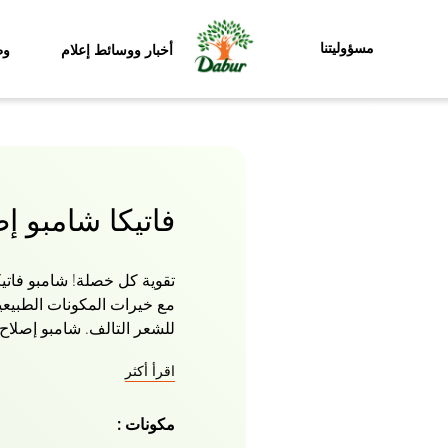
مسؤوليتنا
أخبار ووسائط إعلام
وظ
فاتيكا شامبو إ
تقوية كل خصلة! شامبو فاتيك
مع خيرات المكونات الطبيعي
للشعر التالف. شامبو إصلاح
عشبية ، المنتج يغذي شعرك
اقرأ أكثر
ويجدد الرطوبة. يصبح الشع
مرونة في مواجهة الأضرار ال
مكونات :