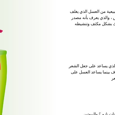
يعية من العسل الذي يغلف
 ، والذي يعرف بأنه مصدر
رك بشكل مكثف وتنشيطه
الذي يساعد على جعل الشعر
ف بينما يساعد العسل على
ر
غذاء خارق للشعر - البيض غني بالفيتامينات A و E والبيوتين