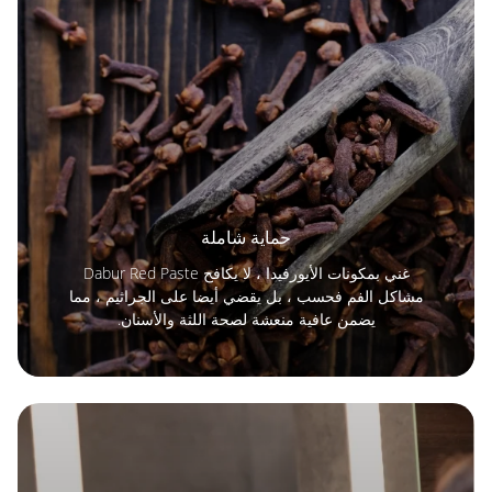
حماية شاملة
غني بمكونات الأيورفيدا ، لا يكافح Dabur Red Paste
مشاكل الفم فحسب ، بل يقضي أيضا على الجراثيم ، مما
يضمن عافية منعشة لصحة اللثة والأسنان.