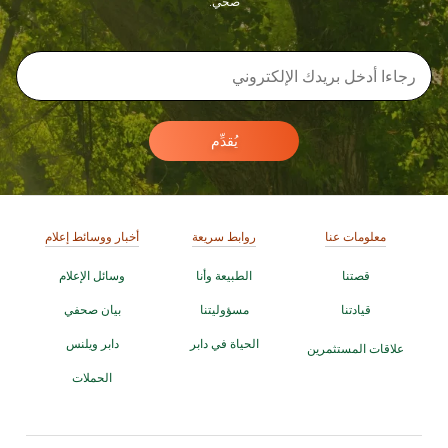
صحي.
يُقدِّم
معلومات عنا
روابط سريعة
أخبار ووسائط إعلام
قصتنا
الطبيعة وأنا
وسائل الإعلام
قيادتنا
مسؤوليتنا
بيان صحفي
الحياة في دابر
دابر ويلنس
علاقات المستثمرين
الحملات