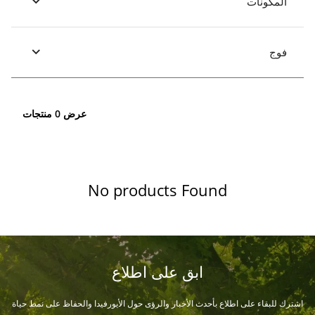
المكونات
فوج
عرض 0 منتجات
No products Found
ابق على اطلاع
اشترك للبقاء على اطلاع بأحدث الأخبار والرؤى حول الأيورفيدا والحفاظ على نمط حياة