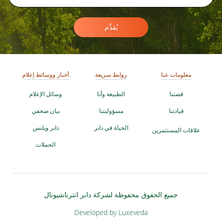
يُقدِّم
معلومات عنا
روابط سريعة
أخبار ووسائط إعلام
قصتنا
الطبيعة وأنا
وسائل الإعلام
قيادتنا
مسؤوليتنا
بيان صحفي
الحياة في دابر
دابر ويلنس
علاقات المستثمرين
الحملات
جميع الحقوق محفوظة لشركة دابر انترناشيونال
Developed by Luxeveda