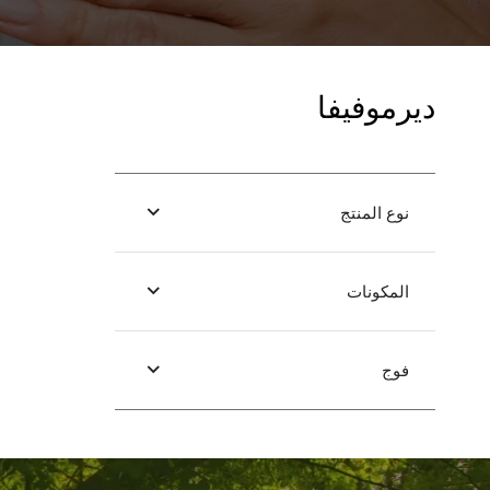
ديرموفيفا
نوع المنتج
المكونات
فوج