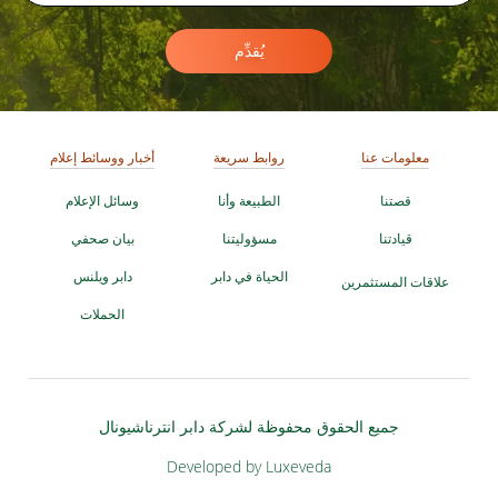
يُقدِّم
معلومات عنا
روابط سريعة
أخبار ووسائط إعلام
قصتنا
الطبيعة وأنا
وسائل الإعلام
قيادتنا
مسؤوليتنا
بيان صحفي
الحياة في دابر
دابر ويلنس
علاقات المستثمرين
الحملات
جميع الحقوق محفوظة لشركة دابر انترناشيونال
Developed by Luxeveda