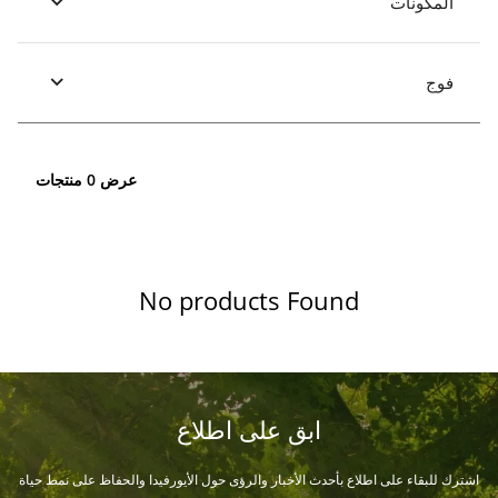
المكونات
فوج
عرض 0 منتجات
No products Found
ابق على اطلاع
اشترك للبقاء على اطلاع بأحدث الأخبار والرؤى حول الأيورفيدا والحفاظ على نمط حياة