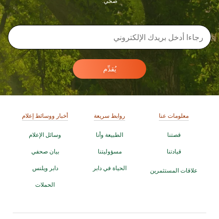
صحي.
يُقدِّم
معلومات عنا
روابط سريعة
أخبار ووسائط إعلام
قصتنا
الطبيعة وأنا
وسائل الإعلام
قيادتنا
مسؤوليتنا
بيان صحفي
الحياة في دابر
دابر ويلنس
علاقات المستثمرين
الحملات