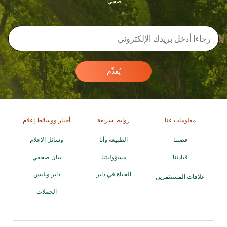
صحي.
يُقدِّم
معلومات عنا
روابط سريعة
أخبار ووسائط إعلام
قصتنا
الطبيعة وأنا
وسائل الإعلام
قيادتنا
مسؤوليتنا
بيان صحفي
الحياة في دابر
دابر ويلنس
علاقات المستثمرين
الحملات