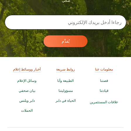
صحي.
يُقدِّم
معلومات عنا
روابط سريعة
أخبار ووسائط إعلام
قصتنا
الطبيعة وأنا
وسائل الإعلام
قيادتنا
مسؤوليتنا
بيان صحفي
الحياة في دابر
دابر ويلنس
علاقات المستثمرين
الحملات