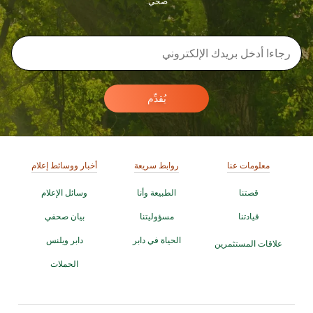
صحي.
يُقدِّم
معلومات عنا
روابط سريعة
أخبار ووسائط إعلام
قصتنا
الطبيعة وأنا
وسائل الإعلام
قيادتنا
مسؤوليتنا
بيان صحفي
الحياة في دابر
دابر ويلنس
علاقات المستثمرين
الحملات