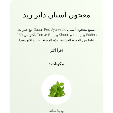
معجون أسنان دابر ريد
يتمتع معجون أسنان Dabur Red Ayurvedic مع خيرات
Pudina و Laung و Shunti و Tomar Beej بأكثر من 130
عاما من الخبرة العشبية. هذه المستخلصات الايورفيدا
الطبيعية في معجون الأسنان الأحمر الخاص بك تحمي
اقرأ أكثر
ابتسامتك الثمينة مع تركيبة معجون الأسنان العضوية
الخالية من الفلورايد مع 0 مواد كيميائية ضارة. يساعدك
معجون أسنان دابر ريد على محاربة 7 مشاكل في الأسنان
مكونات :
بما في ذلك نزيف اللثة والتجاويف ورائحة الفم الكريهة
وآلام الأسنان والبلاك والجراثيم. احم عائلتك بأكملها بثقة
مع معجون أسنان دابر ريد أيورفيدا وداعا لرائحة الفم
الكريهة!
بودينا ساتفا