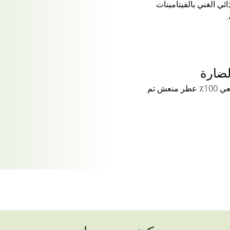
ي الغني بالفيتامينات
لضارة
مصنوع من مستخلصات الأفوكادو الطبيعي 100٪ عطر منعش تم