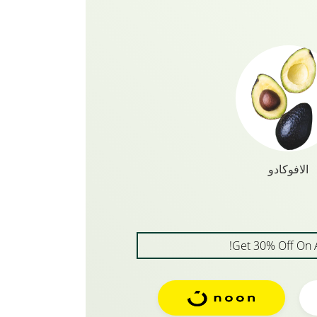
غذية. إن خيرات الأفوكادو الفائق
بشرتك ، مما يجعلها نضرة وصحية.
ز بجميع الفيتامينات التي تتوق إليها
لى زيوت طبيعية وأحماض دهنية صحية
ة. تعزز الفيتامينات المضافة صحة
تعشة بشكل طبيعي.
الافوكادو
Get 30% Off On 