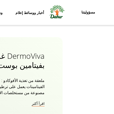
مسؤوليتنا
أخبار ووسائط إعلام
وظ
iva
بفيتامين بوست 
ملعقة من تغذية الأفوكادو :
الفيتامينات يعمل على ترط
على ترطيب الرطوبة الأساس
اقرأ أكثر
الوجه المرطب بفيتامين بوس
وجهك بعلاج مرطب للبشرة 