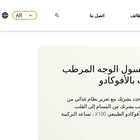
ائف
اتصل بنا
DermoV غسول الوجه المرطب
بالأفوكادو
 جدد بشرتك مع تعزيز نظام غذائي من
يب بشرتك من المسام إلى القلب.
مصنوعة من مستخلصات الأفوكادو الطبيعي 100٪ ، تساعد التركيبة
ية والاحتفاظ بها. يساعدك غسول
ت الأفوكادو من ديرموفيفا على تدليل
ينظف بعمق الشوائب من مسام الجلد