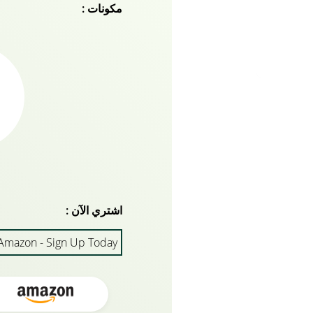
مكونات :
للحصول على بشرة منتعشة وم
لدينا تغذي الغسول لترطيب 
استمتع بروتين بشرة صحي معز
بشرتك! يحتوي الأفوكادو ع
تعمل بدقة على ترطيب البشر
البشرة وتتركها ناعمة ومن
اشتري الآن :
Amazon - Sign Up Today!