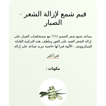
فيم شمع لإزالة الشعر -
الصبار
يساعد شمع شعر الجسم FEM مع مستخلصات الصبار على
إزالة الشعر العنيد على الفور وبلطف. هذه التركيبة القابلة
للميكروويف ، الألوة فيرا لها خاصية تبريد تساعد على إزالة
شعرك دون أي إحساس بالحرقان. يذوب هذا الشمع القابل
اقرأ أكثر
للميكروويف والقابل للذوبان في الماء ويغسل في الماء ،
مما يجعله مثاليا للاستخدام. استخدم شمع إزالة الشعر
للنساء بشريط شمعي أو قطعة قماش لتحقيق إزالة الشعر
مكونات :
في المنزل. حان الوقت للترحيب ببشرتك الخالية من
الشعر والناعمة والحريرية مع شمع قابل لإعادة التسخين
خال من المتاعب وسهل الاستخدام!