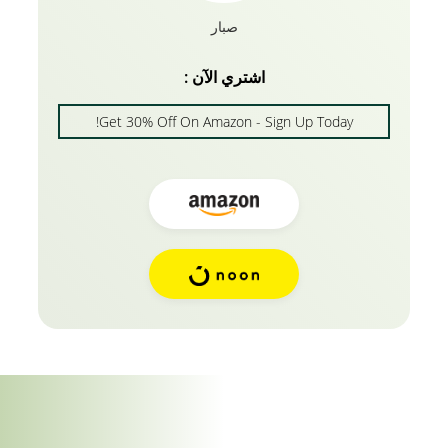
، مع التأكد من توزيع الشمع بالتساوي بدون كتل كبيرة. 2.
صبار
مرري إحدى يديك عبر الشعر ومرري أصابعك من خلال
الانفجارات ، وشطيرها وامسح كل الشمع عليها. سيبقي
اشتري الآن :
الشمع الشعر بنفس الأسلوب. 3. حركي أصابعك على
شعرك. سوف يعطونها نظرة خلفية في مهب. استمر في
Get 30% Off On Amazon - Sign Up Today!
دفع شعرك في الموضع الذي تريده بالشمع حتى يصبح كل
شيء على ما يرام. تحقق من مجموعتنا الكاملة واعثر
على أفضل ما يناسبك Vatika Naturals xtra قوي قبضة
جل تصفيف الشعر يحافظ على فروة رأسك وشعرك رطبا
مما يوفر لك ثباتا قويا للغاية وخاليا من القرمشة مع لمعان
طبيعي. يحمي شمع جل التصفيف القوي من فاتيكا
ناتشورالز شعرك من الحرارة مما يوفر لشعرك ثباتا
ولمعانا قويا. يمنح شمع جل التصفيف متوسط الحمل من
فاتيكا ناتشورالز شعرك حجما وسماكة، مما يوفر لشعرك
ثباتا قابلا للتشكيل مع خيرات شمع النحل.