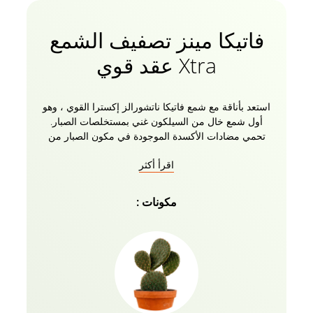
فاتيكا مينز تصفيف الشمع
Xtra عقد قوي
استعد بأناقة مع شمع فاتيكا ناتشورالز إكسترا القوي ، وهو
أول شمع خال من السيلكون غني بمستخلصات الصبار.
تحمي مضادات الأكسدة الموجودة في مكون الصبار من
الحرارة والتلوث وتعطي شعرا لامعا طبيعيا. مع وجود 0٪
اقرأ أكثر
سيليكون فيه تماما ، يبقى الشعر رطبا ويمنع ترقق الشعر.
غني بشمع العسل مع خصائص مرطبة ترطب الخصلات
وفروة الرأس ، مما يحافظ على شعرك بعيدا عن جفاف
مكونات :
التجعد. يمنع شعرك من أن يصبح جافا وهشا على المدى
الطويل. يزيد من تعريف شعرك دون إحداث أي فوضى.
يمنحك أسلوبا له تأثيرات طويلة الأمد ودقيق مع لمسة
نهائية احترافية. شمع الشعر الطبيعي للرجال من فاتيكا
يعطي جاذبية شديدة تتحدى الثبات لمدة 24 ساعة شمع
الشعر الخالي من الكحول لا يترك أي بقايا ، مما يحافظ
على شعرك آمنا ولكن أنيق اتجاهات للاستخدام 1. استخرج
بعض الشمع بالسبابة والإصبع الأوسط. افركي أصابعك معا