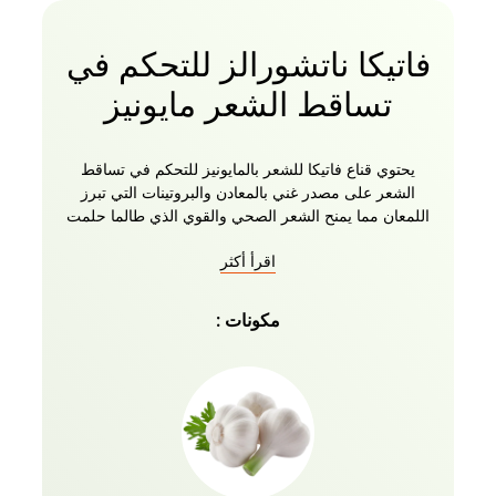
فاتيكا ناتشورالز للتحكم في
تساقط الشعر مايونيز
يحتوي قناع فاتيكا للشعر بالمايونيز للتحكم في تساقط
الشعر على مصدر غني بالمعادن والبروتينات التي تبرز
اللمعان مما يمنح الشعر الصحي والقوي الذي طالما حلمت
به. المكونات الطبيعية مثل الصبار والثوم والجرجير تنعم
اقرأ أكثر
الشعر وتجعله خاليا من التجعد! هذا العلاج يقوي الشعر
على الفور ويساعد على وقف التقصف. يعيد النعومة
واللمعان. تم تصميم مايونيز الشعر لتقوية الشعر التالف أو
مكونات :
الجاف أو المعالج بشكل مفرط. تساعد تركيبة التكييف
العضوية الفريدة هذه على إصلاح الشعر وإعادة بنائه
وتنشيطه. الاستخدام المنتظم يعيد النعومة ويتألق مع زيادة
الجسم والحركة. ممتاز لجميع أنواع الشعر بما في ذلك
الشعر الطبيعي أو المسترخي أو المضغوط أو الملمس أو
المصبوغ. علاوة على ذلك ، يمكنك ببساطة وضع قناع
المايونيز العضوي للشعر قبل 3 دقائق فقط من جلسة
شامبو فاتيكا التي يسهل شطفها!