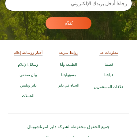
يُقدِّم
معلومات عنا
روابط سريعة
أخبار ووسائط إعلام
قصتنا
الطبيعة وأنا
وسائل الإعلام
قيادتنا
مسؤوليتنا
بيان صحفي
الحياة في دابر
دابر ويلنس
علاقات المستثمرين
الحملات
جميع الحقوق محفوظة لشركة دابر انترناشيونال