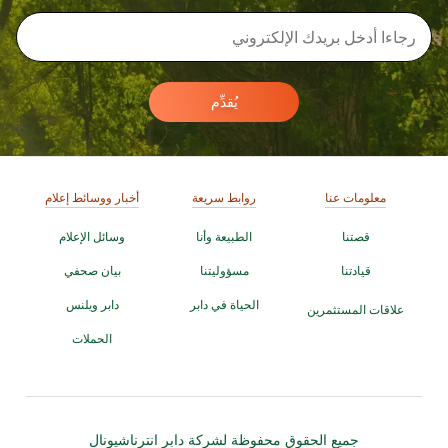
يُقدِّم
معلومات عنا
روابط سريعة
أخبار ووسائط إعلام
قصتنا
الطبيعة وأنا
وسائل الإعلام
قيادتنا
مسؤوليتنا
بيان صحفي
الحياة في دابر
دابر ويلنس
علاقات المستثمرين
الحملات
جميع الحقوق محفوظة لشركة دابر انترناشيونال