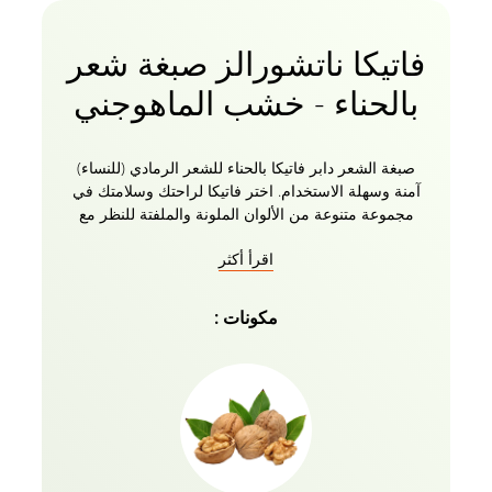
فاتيكا ناتشورالز صبغة شعر
بالحناء - خشب الماهوجني
صبغة الشعر دابر فاتيكا بالحناء للشعر الرمادي (للنساء)
آمنة وسهلة الاستخدام. اختر فاتيكا لراحتك وسلامتك في
مجموعة متنوعة من الألوان الملونة والملفتة للنظر مع
مكونات مغذية يمكنك الوثوق بها! يضمن اللون العنابي
اقرأ أكثر
الحالي تغطية بنسبة 100٪ للشعر الرمادي وهو سهل
التطبيق. صبغة الشعر دابر فاتيكا للسيدات تعالج الشعر
بلون طبيعي غني وتحتوي على 0٪ أمونيا ، مما يجعله ناعما
مكونات :
ولامعا ولامعا. أنت الآن على استعداد لتقدير نفسك في 30
دقيقة فقط مع لون الشعر العنابي المذهل من فاتيكا!