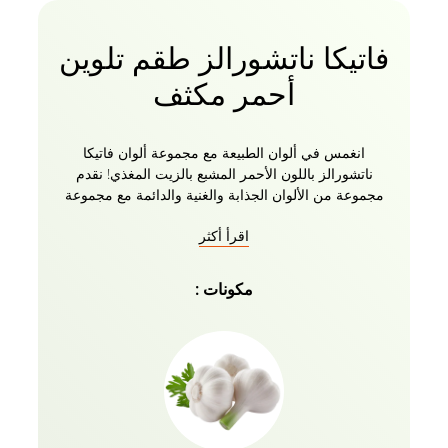
فاتيكا ناتشورالز طقم تلوين
أحمر مكثف
انغمس في ألوان الطبيعة مع مجموعة ألوان فاتيكا
ناتشورالز باللون الأحمر المشبع بالزيت المغذي! نقدم
مجموعة من الألوان الجذابة والغنية والدائمة مع مجموعة
فاتيكا ناتشورالز للعناية بالشعر الرمادي. صبغة فاتيكا
اقرأ أكثر
للشعر هي مزيج من المكونات الطبيعية للتلوين المغذي.
مع تغطية 100٪ للون الشعر الرمادي ، تضمن نتيجة المنتج
لونا طبيعيا لا تشوبه شائبة. تخضع التركيبة السريعة لوقت
مكونات :
تطوير مدته 30 دقيقة للحصول على شعر ناعم ولامع
بشكل لا يصدق. قل لا أكثر! للمواد الكيميائية الضارة ورحب
بلون شعرك الطبيعي الجديد مع كريم Vatika Naturals
Hair Color Crème. احصلي على لون شعرك الدائم باللون
الأحمر المكثف مع مجموعة Vatika Naturals Color اليوم!