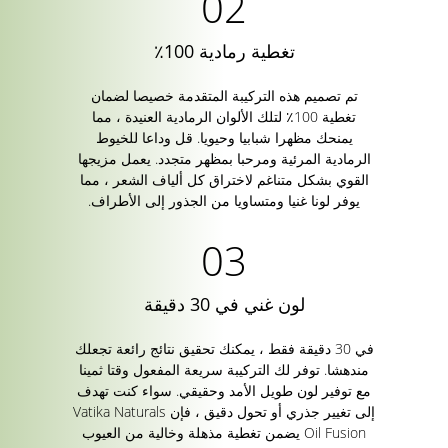
تغطية رمادية 100٪
تم تصميم هذه التركيبة المتقدمة خصيصا لضمان
تغطية 100٪ لتلك الألوان الرمادية العنيدة ، مما
يمنحك مظهرا شبابيا وحيويا. قل وداعا للخيوط
الرمادية المرئية ومرحبا بمظهر متجدد. يعمل مزيجها
القوي بشكل متناغم لاختراق كل ألياف الشعر ، مما
يوفر لونا غنيا ومتساويا من الجذور إلى الأطراف.
لون غني في 30 دقيقة
في 30 دقيقة فقط ، يمكنك تحقيق نتائج رائعة تجعلك
مندهشا. توفر لك التركيبة سريعة المفعول وقتا ثمينا
مع توفير لون طويل الأمد وحقيقي. سواء كنت تهدف
إلى تغيير جذري أو تحول دقيق ، فإن Vatika Naturals
Oil Fusion يضمن تغطية مذهلة وخالية من العيوب