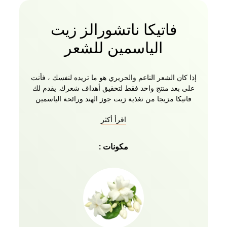
فاتيكا ناتشورالز زيت
الياسمين للشعر
إذا كان الشعر الناعم والحريري هو ما تريده لنفسك ، فأنت
على بعد منتج واحد فقط لتحقيق أهداف شعرك. يقدم لك
فاتيكا مزيجا من تغذية زيت جوز الهند ورائحة الياسمين
المجددة. ثبت أن زيت الشعر العشبي الياسمين مفيد جدا
اقرأ أكثر
في مكافحة مشاكل مثل تساقط الشعر وقشرة الشعر
وتهيج فروة الرأس وما إلى ذلك. هذا الزيت ليس مثاليا
لشعرك فحسب ، بل إنه أيضا عشبي تماما. من وقف
مكونات :
تساقط الشعر إلى منع تساقط الشعر وتعزيز نمو الشعر ،
لديك حل واحد فقط هنا. هذا يعني ، صفر آثار جانبية!