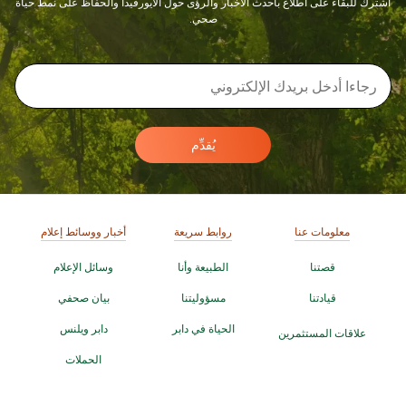
اشترك للبقاء على اطلاع بأحدث الأخبار والرؤى حول الأيورفيدا والحفاظ على نمط حياة
صحي.
يُقدِّم
معلومات عنا
روابط سريعة
أخبار ووسائط إعلام
قصتنا
الطبيعة وأنا
وسائل الإعلام
قيادتنا
مسؤوليتنا
بيان صحفي
الحياة في دابر
دابر ويلنس
علاقات المستثمرين
الحملات