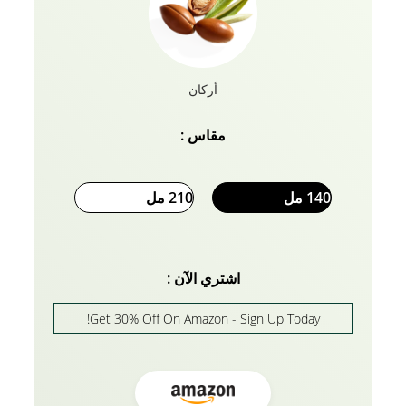
تركيباتنا ، حتى تشعر بالثقة والأمان والعناية. مع كريم فاتيكا
للشعر ، دع الشعر غير الصحي يكون آخر ما يقلقك. امنح
نفسك هذا الأسلوب الإضافي والمظهر الذي يستحقه
شعرك.
أركان
مقاس :
140 مل
210 مل
اشتري الآن :
Get 30% Off On Amazon - Sign Up Today!