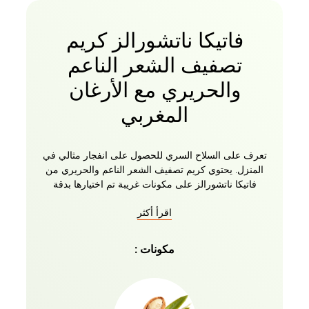
فاتيكا ناتشورالز كريم
تصفيف الشعر الناعم
والحريري مع الأرغان
المغربي
تعرف على السلاح السري للحصول على انفجار مثالي في
المنزل. يحتوي كريم تصفيف الشعر الناعم والحريري من
فاتيكا ناتشورالز على مكونات غريبة تم اختيارها بدقة
للحصول على شعر مصفف ومغذي بشكل جميل. معبأ
اقرأ أكثر
بالفوائد المختلفة لزيت الأرغان المختار بعناية من المغرب ،
اكتشف فائدة الشعر الناعم والحريري والرطب كما لم
يحدث من قبل في تركيبة كريم الشعر الفريدة هذه من
مكونات :
فاتيكا. هذه هي أساسيات العناية بالشعر المصنوعة من
المكونات الأساسية للطبيعة. مثالي لأنواع الشعر المريح
والطبيعي والمجعد والخشن والمعالج بالألوان والجاف
والتالف. نتأكد من عدم تضمين أي مكونات قاسية في