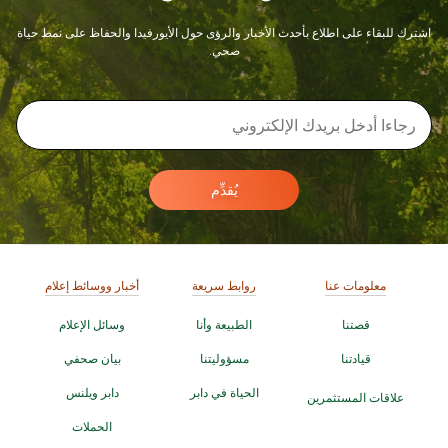
اشترك للبقاء على اطلاع بأحدث الأخبار والرؤى حول الأيورفيدا والحفاظ على نمط حياة
صحي.
يُقدِّم
معلومات عنا
روابط سريعة
أخبار ووسائط إعلام
قصتنا
الطبيعة وأنا
وسائل الإعلام
قيادتنا
مسؤوليتنا
بيان صحفي
الحياة في دابر
دابر ويلنس
علاقات المستثمرين
الحملات