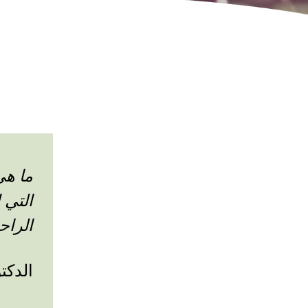
ما هي
التي 
الراح
الدكت