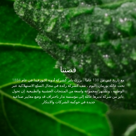
قصتنا
مع تاريخ غني من 138 عاما ، برزت دابر كشركة أدوية الايورفيدا في عام 1884
تحت عائلة بورمان. اليوم ، تقف كشركة رائدة في مجال السلع الاستهلاكية عبر
الوطنية ، وتشتهر بمجموعة واسعة من المنتجات العشبية والطبيعية. إن تحول
دابر من شركة تديرها عائلة إلى مؤسسة تدار باحتراف قد وضع معايير صناعية
جديدة في حوكمة الشركات والابتكار.