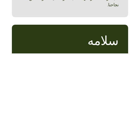
نجاحنا.
سلامه
نحن ملتزمون بتحقيق نجاح الأعمال بنزاهة. نحن
صادقون مع المستهلكين ومع شركاء الأعمال ومع بعضنا
البعض.
رحلة دابر