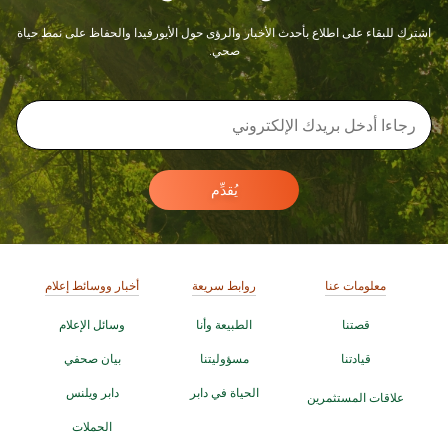
اشترك للبقاء على اطلاع بأحدث الأخبار والرؤى حول الأيورفيدا والحفاظ على نمط حياة
صحي.
يُقدِّم
معلومات عنا
روابط سريعة
أخبار ووسائط إعلام
قصتنا
الطبيعة وأنا
وسائل الإعلام
قيادتنا
مسؤوليتنا
بيان صحفي
الحياة في دابر
دابر ويلنس
علاقات المستثمرين
الحملات