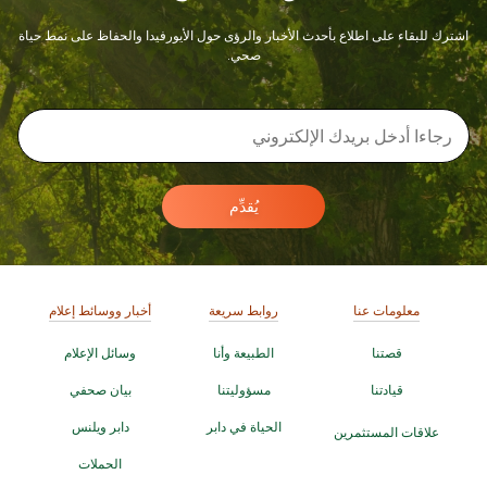
اشترك للبقاء على اطلاع بأحدث الأخبار والرؤى حول الأيورفيدا والحفاظ على نمط حياة
صحي.
يُقدِّم
معلومات عنا
روابط سريعة
أخبار ووسائط إعلام
قصتنا
الطبيعة وأنا
وسائل الإعلام
قيادتنا
مسؤوليتنا
بيان صحفي
الحياة في دابر
دابر ويلنس
علاقات المستثمرين
الحملات