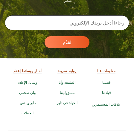
صحي.
يُقدِّم
معلومات عنا
روابط سريعة
أخبار ووسائط إعلام
قصتنا
الطبيعة وأنا
وسائل الإعلام
قيادتنا
مسؤوليتنا
بيان صحفي
الحياة في دابر
دابر ويلنس
علاقات المستثمرين
الحملات