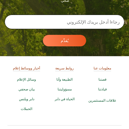
صحي.
يُقدِّم
معلومات عنا
روابط سريعة
أخبار ووسائط إعلام
قصتنا
الطبيعة وأنا
وسائل الإعلام
قيادتنا
مسؤوليتنا
بيان صحفي
الحياة في دابر
دابر ويلنس
علاقات المستثمرين
الحملات