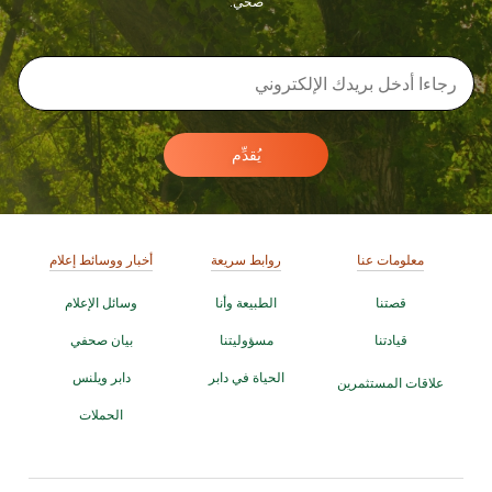
صحي.
يُقدِّم
معلومات عنا
روابط سريعة
أخبار ووسائط إعلام
قصتنا
الطبيعة وأنا
وسائل الإعلام
قيادتنا
مسؤوليتنا
بيان صحفي
الحياة في دابر
دابر ويلنس
علاقات المستثمرين
الحملات