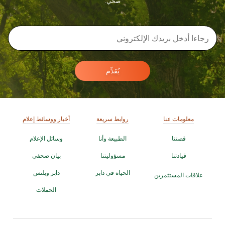
صحي.
يُقدِّم
معلومات عنا
روابط سريعة
أخبار ووسائط إعلام
قصتنا
الطبيعة وأنا
وسائل الإعلام
قيادتنا
مسؤوليتنا
بيان صحفي
الحياة في دابر
دابر ويلنس
علاقات المستثمرين
الحملات