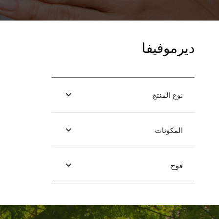
ديرموفيفا
نوع المنتج
المكونات
فوج