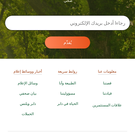
صحي.
يُقدِّم
معلومات عنا
روابط سريعة
أخبار ووسائط إعلام
قصتنا
الطبيعة وأنا
وسائل الإعلام
قيادتنا
مسؤوليتنا
بيان صحفي
الحياة في دابر
دابر ويلنس
علاقات المستثمرين
الحملات