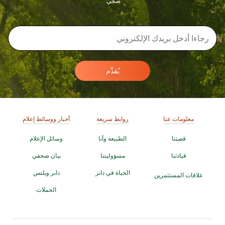
صحي.
يُقدِّم
معلومات عنا
روابط سريعة
أخبار ووسائط إعلام
قصتنا
الطبيعة وأنا
وسائل الإعلام
قيادتنا
مسؤوليتنا
بيان صحفي
الحياة في دابر
دابر ويلنس
علاقات المستثمرين
الحملات