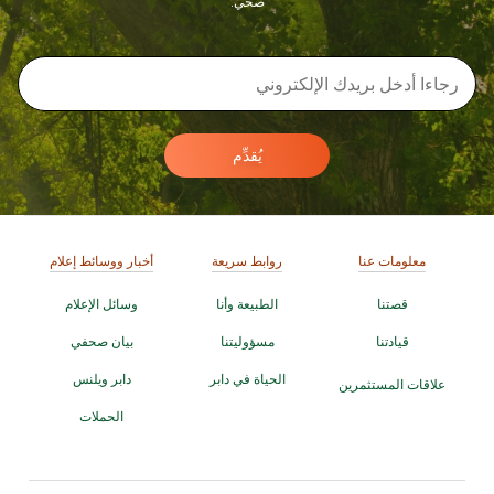
صحي.
يُقدِّم
معلومات عنا
روابط سريعة
أخبار ووسائط إعلام
قصتنا
الطبيعة وأنا
وسائل الإعلام
قيادتنا
مسؤوليتنا
بيان صحفي
الحياة في دابر
دابر ويلنس
علاقات المستثمرين
الحملات