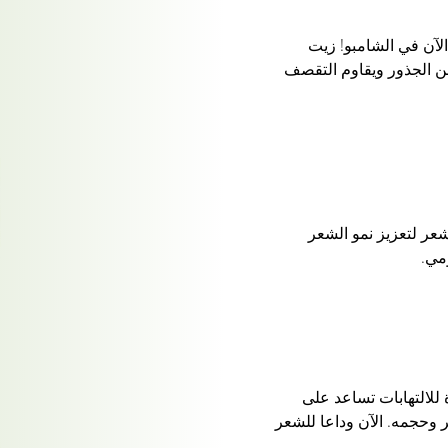
من Dabur Amla متوفر الآن في الشامبو! زيت
3 يقوي الشعر من الجذور ويقاوم التقصف
عر لتعزيز نمو الشعر
مي.
لالتهابات تساعد على
وحجمه. الآن وداعا للشعر