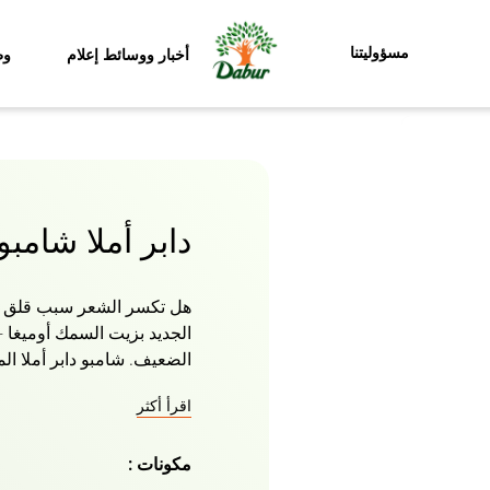
مسؤوليتنا
أخبار ووسائط إعلام
وظ
دابر أملا شامب
هل تكسر الشعر سبب قلق دائ
الضعيف. شامبو دابر أملا 
وأوميغا 3 الذي يساع
اقرأ أكثر
على تغذية فروة الرأس وبص
مكونات :
بشكل كبير. قومي بتقوية ش