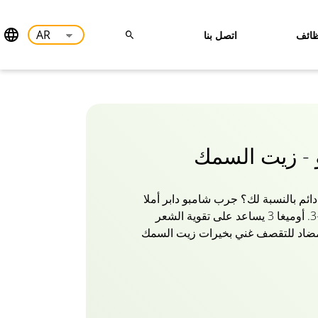
ائف
اتصل بنا
و - زيت السمك
م بالنسبة لك؟ جرب شامبو دابر أملا
الجديد بزيت السمك أوميغا -3. أوميغا 3 يساعد على تقوية الشعر
المضاد للتقصف غني بخيرات زيت السمك
د على تقوية الشعر الضعيف. تحتوي زيوت
السمك على الأحماض الدهنية والفيتامينات وأوميغا 3 التي تساعد
يلات الشعر عن طريق تعزيز نمو الشعر
عرك من الجذور إلى الأطراف باستخدام
المكونات الطبيعية في شامبو زيت السمك Dabur Amla وقاوم