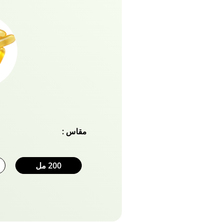
التقصف على الفور. وداعا
والقوي والكثيف المغذي بشا
مقاس :
200 مل