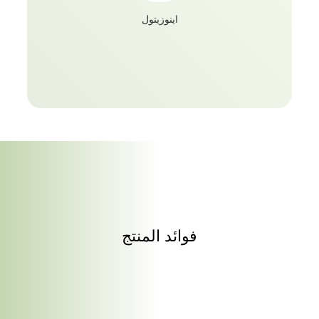
بالفعل نعمة! يعد Dabur Botanica ImmunoFit حلا شاملا
اينوزيتول
لمنع ومكافحة الأمراض اليومية الشائعة مثل السعال والبرد
والصداع وما إلى ذلك. مرحبا بالمناعة ورفاهية اللياقة
البدنية ووداعا ضعف جهاز المناعة والتعب والإرهاق مع
Dabur Botanica ImmunoFit.
فوائد المنتج