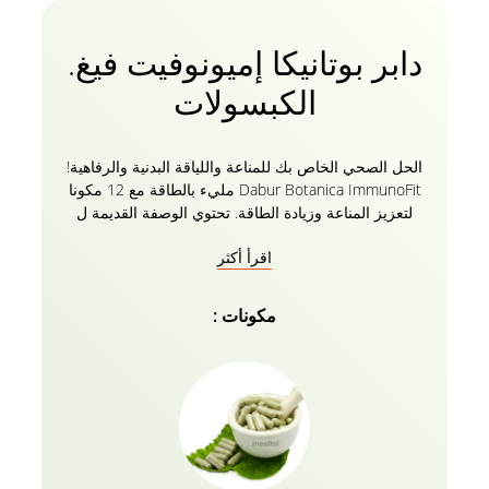
دابر بوتانيكا إميونوفيت فيغ.
الكبسولات
الحل الصحي الخاص بك للمناعة واللياقة البدنية والرفاهية!
Dabur Botanica ImmunoFit مليء بالطاقة مع 12 مكونا
لتعزيز المناعة وزيادة الطاقة. تحتوي الوصفة القديمة ل
Staying Fit by Dabur على مكونات عشبية مثل الكركم
اقرأ أكثر
والزنجبيل وما إلى ذلك مما يجعل عائلتك بأكملها
ImmunoFit. سواء كان ذلك صغارك أو والديك المسنين أو
أنت ؛ من المهم تقوية جهاز المناعة. نظرا لأن التركيبة
مكونات :
تتكون من مكونات طبيعية تقليدية ، فإن الخبرة القديمة لا
تزال تعيش لنشر فوائدها اليوم مع Dabur. مع Boost of
Goodness مع المكونات المختلفة الموجودة في Botanica
ImmunoFit ، فإن الحل الكل في واحد هو بالتأكيد أمر لا بد
منه للشراء من أجل مناعة عائلتك وعافيتها. مع الأوقات
التي يكون فيها الاعتناء بصحتك وسط جدولك المزدحم ذا
أهمية قصوى ، فإن الحل الكل في واحد مثل Dabur
ImmunoFit لبناء مناعتك أقوى من أي وقت مضى هو