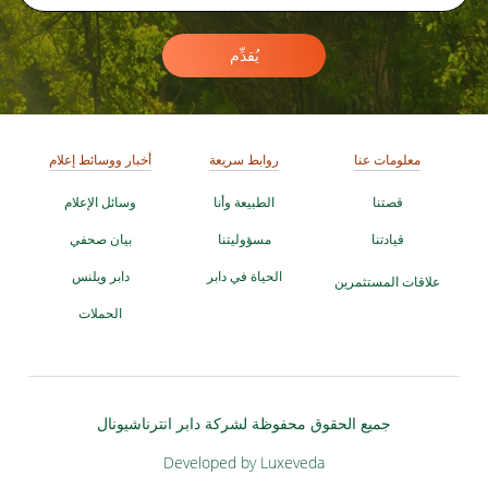
يُقدِّم
معلومات عنا
روابط سريعة
أخبار ووسائط إعلام
قصتنا
الطبيعة وأنا
وسائل الإعلام
قيادتنا
مسؤوليتنا
بيان صحفي
الحياة في دابر
دابر ويلنس
علاقات المستثمرين
الحملات
جميع الحقوق محفوظة لشركة دابر انترناشيونال
Developed by Luxeveda