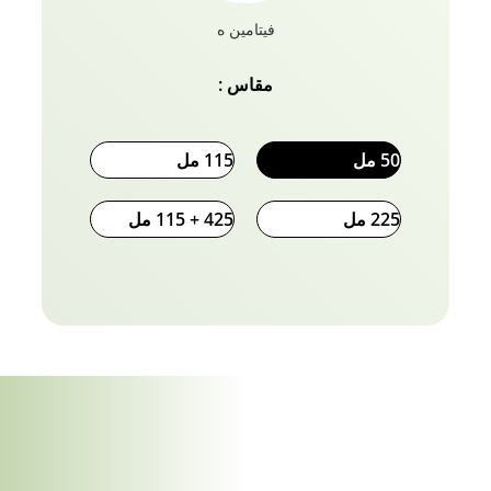
فيتامين ه
مقاس :
50 مل
115 مل
225 مل
425 + 115 مل