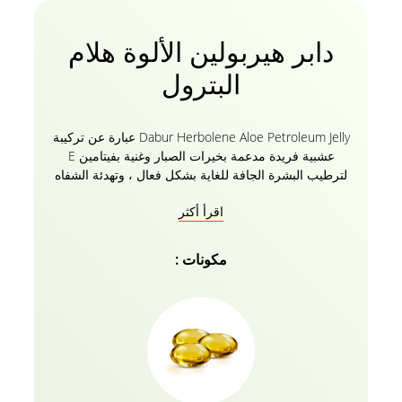
دابر هيربولين الألوة هلام
البترول
Dabur Herbolene Aloe Petroleum Jelly عبارة عن تركيبة
عشبية فريدة مدعمة بخيرات الصبار وغنية بفيتامين E
لترطيب البشرة الجافة للغاية بشكل فعال ، وتهدئة الشفاه
المتشققة ، وتنعيم الركبتين والمرفقين ، وشفاء القدمين
اقرأ أكثر
المتشققة. تتغلغل تركيبة دابر هيربولين الطبيعية بعمق في
خلايا الجلد لتوفير تغذية مكثفة لبشرة ناعمة ونضرة ورطبة.
استخدامه المنتظم يغذي ويحمي البشرة من الظروف
مكونات :
الجوية القاسية ويساعد على التئام الجروح والتشققات. دابر
هيربولين هو مطريات آمنة للاستخدام على أي جزء من
الجسم