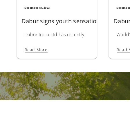
December 15, 2023
December 
Dabur signs youth sensation Kartik Aa
Dabur 
Dabur India Ltd has recently signed on current yo
World’
Read More
Read 
 حياة صحي.