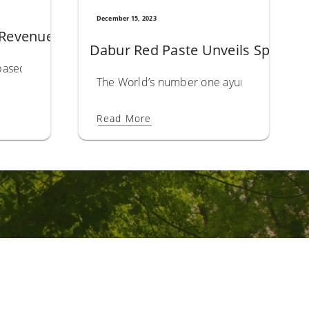
December 15, 2023
 Revenue Up 7.3%; Operating Profit Up 10%
resh Gel Toothpaste
mile this Festive Season
Dabur Red Paste Unveils Special 
-based Ayurveda company Dabur India Limited today announced 
d gel toothpaste – Dabur Red Bae Fresh Gel. This extension on
hed a special edition pack to leverage this buoyant festive s
The World’s number one ayurvedic toothpa
Read More
اشترك للبقا