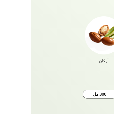
ي للتصفيف واللمسات النهائية لشعر صحي
ي وخالي من الكحول ويمتص على الفور
 شعر حريري وخالي من التجعد. حماية
طبيعي والشعر المستعار ووصلات أي
من الجذور إلى الأطراف مع زيت
 بالأرغان بالفيتامينات النابضة بالحياة!
أركان
300 مل