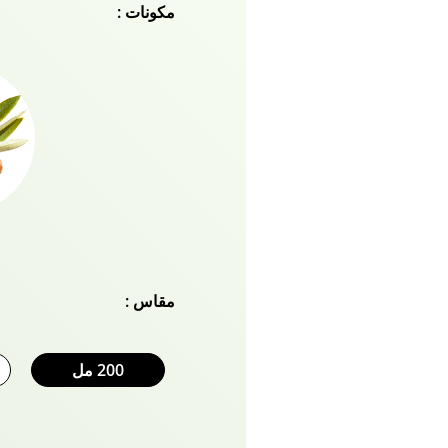
مكونات :
المتألق. إنه المنتج النهائ
شديد اللمعان! إنه غير دهن
لتنعيم البشرة للحصول على
وإحياء وفك تشابك شعرك ال
ملمس. قومي بتقوية شعرك 
فاتيكا ناتشورالز للشعر الغني
مقاس :
200 مل