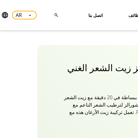
ائف
اتصل بنا
لز زيت الشعر الغني
غذي خصلات شعرك الثمينة ببساطة في 20 دقيقة مع زيت الشعر
اتشورالز لترطيب الشعر الناعم مع
خيرات الفيتامينات A و E و F. تعمل تركيبة زيت الأرغان هذه مع
عر بشكل أفضل على الشعر الجاف
لقوة التي تحتاجها! يمنح زيت أرغان
ا من الكمال الحريري واللمعان