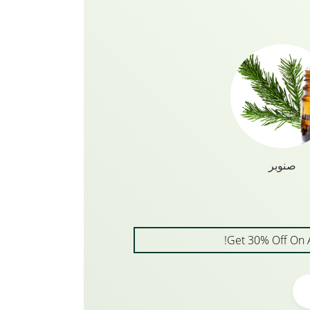
جلب الحياة للشعر التالف ورائحته رائعة.
جو
صنوبر
Get 30% Off On 