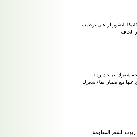
تيكا ناتشورالز على ترطيب
ر الجاف
ة شعرك. يمنحك رذاذ
ين عنها مع ضمان بقاء شعرك
 الشعر المعقم على 99٪ من زيوت الشعر المقاومة