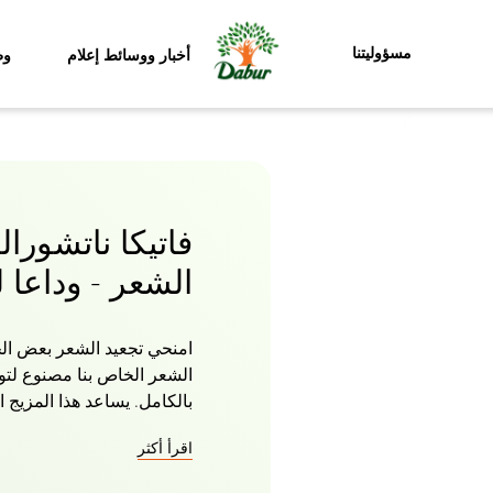
مسؤوليتنا
أخبار ووسائط إعلام
وظ
فاتيكا ناتشورا
الشعر - وداعا 
امنحي تجعيد الشعر بعض الح
الشعر الخاص بنا مصنوع لتو
بالكامل. يساعد هذا المزيج
الرطوبة وفك تشابك الخصلا
اقرأ أكثر
تجعيد محدد. يمنح الرذاذ شع
تماما برائحة حيوية وخفيفة. 