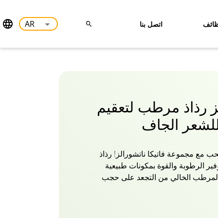
ائف
اتصل بنا
لز رذاذ مرطب لتعقيم
للشعر الجاف
ب مع مجموعة فاتيكا ناتشورالز! رذاذ
فير الرطوبة والقوة بمكونات طبيعية
 المرطب الخالي من التجعد على حجب
ت وحمايتها من الحرارة للحصول على
رك لمعانا خارج هذا العالم يلتقط الضوء
هذا الرذاذ اللامع والشعر المنعش عالميا