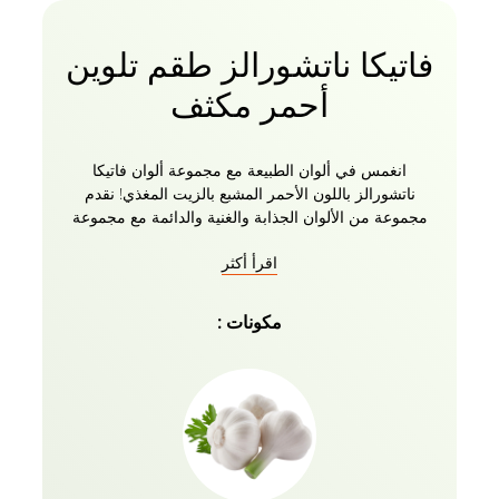
فاتيكا ناتشورالز طقم تلوين
أحمر مكثف
انغمس في ألوان الطبيعة مع مجموعة ألوان فاتيكا
ناتشورالز باللون الأحمر المشبع بالزيت المغذي! نقدم
مجموعة من الألوان الجذابة والغنية والدائمة مع مجموعة
فاتيكا ناتشورالز للعناية بالشعر الرمادي. صبغة فاتيكا
اقرأ أكثر
للشعر هي مزيج من المكونات الطبيعية للتلوين المغذي.
مع تغطية 100٪ للون الشعر الرمادي ، تضمن نتيجة المنتج
لونا طبيعيا لا تشوبه شائبة. تخضع التركيبة السريعة لوقت
مكونات :
تطوير مدته 30 دقيقة للحصول على شعر ناعم ولامع
بشكل لا يصدق. قل لا أكثر! للمواد الكيميائية الضارة ورحب
بلون شعرك الطبيعي الجديد مع كريم Vatika Naturals
Hair Color Crème. احصلي على لون شعرك الدائم باللون
الأحمر المكثف مع مجموعة Vatika Naturals Color اليوم!