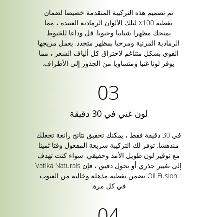
تم تصميم هذه التركيبة المتقدمة خصيصا لضمان
تغطية 100٪ لتلك الألوان الرمادية العنيدة ، مما
يمنحك مظهرا شبابيا وحيويا. قل وداعا للخيوط
الرمادية المرئية ومرحبا بمظهر متجدد. يعمل مزيجها
القوي بشكل متناغم لاختراق كل ألياف الشعر ، مما
يوفر لونا غنيا ومتساويا من الجذور إلى الأطراف.
لون غني في 30 دقيقة
في 30 دقيقة فقط ، يمكنك تحقيق نتائج رائعة تجعلك
مندهشا. توفر لك التركيبة سريعة المفعول وقتا ثمينا
مع توفير لون طويل الأمد وحقيقي. سواء كنت تهدف
إلى تغيير جذري أو تحول دقيق ، فإن Vatika Naturals
Oil Fusion يضمن تغطية مذهلة وخالية من العيوب
في كل مرة.