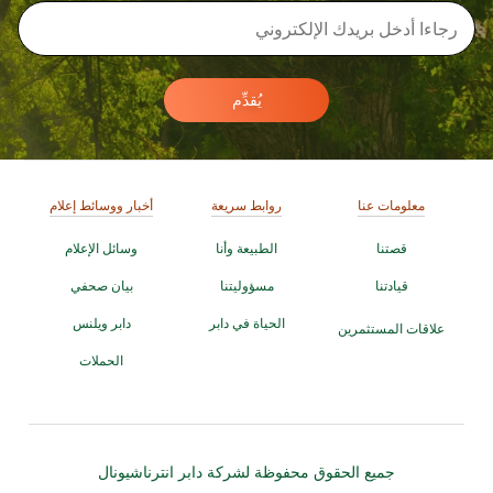
يُقدِّم
معلومات عنا
روابط سريعة
أخبار ووسائط إعلام
قصتنا
الطبيعة وأنا
وسائل الإعلام
قيادتنا
مسؤوليتنا
بيان صحفي
الحياة في دابر
دابر ويلنس
علاقات المستثمرين
الحملات
جميع الحقوق محفوظة لشركة دابر انترناشيونال