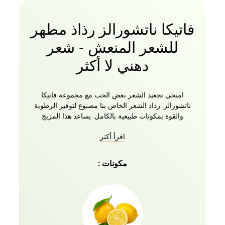
فاتيكا ناتشورالز رذاذ مطهر
للشعر المنعش - شعر
دهني لا أكثر
امنحي تجعيد الشعر بعض الحب مع مجموعة فاتيكا
ناتشورالز! رذاذ الشعر الخاص بنا مصنوع لتوفير الرطوبة
والقوة بمكونات طبيعية بالكامل. يساعد هذا المزيج
المرطب الخالي من التجعد على حجب الرطوبة وفك
اقرأ أكثر
تشابك الخصلات وحمايتها من الحرارة للحصول على تجعيد
محدد. يمنح الرذاذ شعرك لمعانا خارج هذا العالم يلتقط
الضوء تماما برائحة حيوية وخفيفة. هذا الرذاذ اللامع والشعر
مكونات :
المنعش عالميا يشعر بانعدام الوزن تماما. يساعد هذا الرذاذ
سهل الاستخدام على حماية شعرك من الحرارة أثناء تحديد
تجعيد الشعر لتعزيز جماله الطبيعي. يجلب الحياة للشعر
التالف ورائحته رائعة.