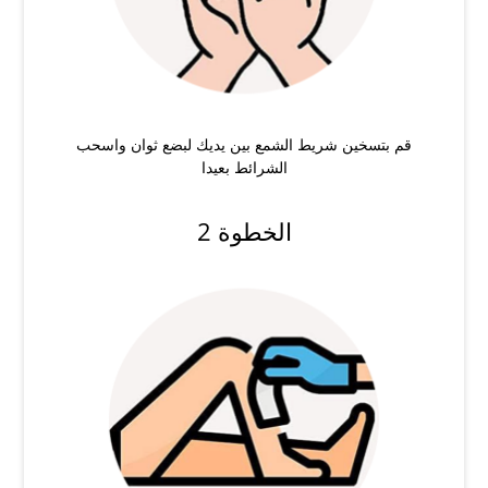
قم بتسخين شريط الشمع بين يديك لبضع ثوان واسحب
الشرائط بعيدا
الخطوة 2