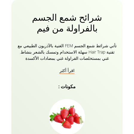
شرائح شمع الجسم
بالفراولة من فيم
تأتي شرائط شمع الجسم FEM الغنية بالآذريون الطبيعي مع
تقنية Hair Trap سهلة الاستخدام وتمسك بالشعر بنشاط.
غني بمستخلصات الفراولة غني بمضادات الأكسدة
ويساعدك على الحصول على بشرة ناعمة ورطبة. كما أنه
اقرأ أكثر
يترك لك بشرة ناعمة دون فوضى. مستخلص الفراولة له
خصائص مضادة للالتهابات تساعد على تهدئة وتهدئة هروب
الجلد. تأتي شرائح الشمع مع مناديل POST-WAX للحصول
مكونات :
على لمسة نهائية فائقة النعومة. حان الوقت للتوقف عن
القلق والاستمتاع ببشرة ناعمة وخالية من الشعر لمدة
تصل إلى 4 أسابيع متتالية!