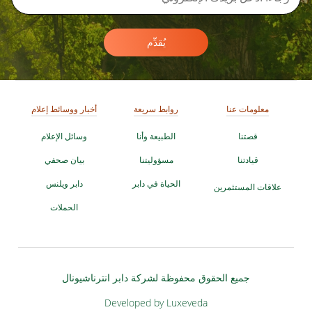
يُقدِّم
معلومات عنا
روابط سريعة
أخبار ووسائط إعلام
قصتنا
الطبيعة وأنا
وسائل الإعلام
قيادتنا
مسؤوليتنا
بيان صحفي
الحياة في دابر
دابر ويلنس
علاقات المستثمرين
الحملات
جميع الحقوق محفوظة لشركة دابر انترناشيونال
Developed by Luxeveda