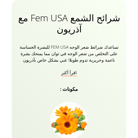
شرائح الشمع Fem USA مع
آذريون
تساعدك شرائط شعر الوجه FEM USA للبشرة الحساسة
على التخلص من شعر الوجه في ثوان مما يمنحك بشرة
ناعمة وحريرية تدوم طويلا! غني بشكل خاص بآذريون
طبيعي ، يترك لك بشرة ناعمة دون فوضى. آذريون غني
اقرأ أكثر
بمضادات الأكسدة الطبيعية التي قد تساعد في الحفاظ
على رطوبة البشرة. تقنية مصيدة الشعر الفريدة ، تمسك
حتى بأقصر فترة وتسحبها للخارج دون سحب الجلد. حان
مكونات :
الوقت للتوقف عن القلق والاستمتاع ببشرة ناعمة وخالية
من الشعر لمدة تصل إلى 4 أسابيع متتالية! اشتر شرائط
الشمع FEM USA الخاصة بك واحصل على مناديل مبللة
للبشرة بعد الشمع مجانا تماما!