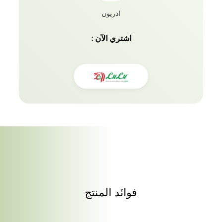
اذريون
اشتري الآن :
فوائد المنتج